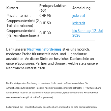
Preis pro Lektion
Kursart
Anmeldung
(60')
Privatunterricht
CHF 95
jederzeit
Gruppenunterricht (2
CHF 50
jederzeit
TeilnehmerInnen)
Gruppenunterricht
bis Sonntag, 12. Juli
CHF 30
(>2 TeilnehmerInnen)
2026
Dank unserer
Nachwuchsförderung
ist es uns möglich,
moderate Preise für unsere Kinder- und Jugendkurse
anzubieten. An dieser Stelle ein herzliches Dankeschön an
unsere Sponsoren, Partner und Gönner, welche stets unseren
Nachwuchs unterstützen.
Der Kurs ist gemäss Rechnung zu bezahlen. Nicht benützte Stunden verfallen. Die
Annulationsgebühr bei einem Rücktritt nach der Gruppeneinteilung beträgt CHF 100.00 pro Kurs.
Annulationen müssen 24 Stunden im Voraus geschehen, später wiederrufene Reservationen
werden verrechnet (gilt nicht für Gruppenkurse).
Falls ihr Kind, die Tennislektion nicht besuchen kann, melden Sie es bitte beim zuständigen