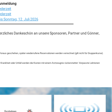
Anmeldung
ederzeit
ederzeit
is Sonntag, 12. Juli 2026
n herzliches Dankeschön an unsere Sponsoren, Partner und Gönner,
Voraus geschehen, später wiederrufene Reservationen werden verrechnet (gilt nicht für Gruppenkurse).
erer Krankheit oder Unfall werden die Kosten mit einem Arztzeugnis rückerstattet. Verpasste Lektionen