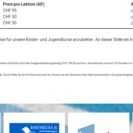
Preis pro Lektion (60')
CHF 95
j
CHF 50
j
CHF 30
b
eise für unsere Kinder- und Jugendkurse anzubieten. An dieser Stelle ei
 einem Rücktritt nach der Gruppeneinteilung beträgt CHF 100.00 pro Kurs. Annulationen müssen 24 Stunden im 
b. Da ein Platz fix für Ihr Kind reserviert ist, können wir bei Absenzen kein Geld rückerstatten. Einzig bei läng