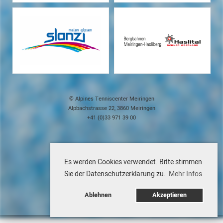
© Alpines Tenniscenter Meiringen
Alpbachstrasse 22, 3860 Meiringen
+41 (0)33 971 39 00
Impressum
Es werden Cookies verwendet. Bitte stimmen
Datenschutz
Kontakt
Sie der Datenschutzerklärung zu.
Mehr Infos
Ablehnen
Akzeptieren