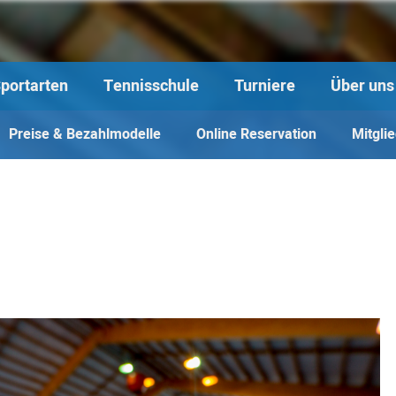
portarten
Tennisschule
Turniere
Über uns
Preise & Bezahlmodelle
Online Reservation
Mitgli