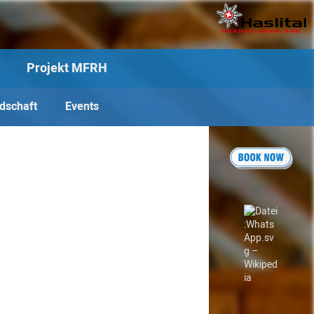
Projekt MFRH
edschaft
Events